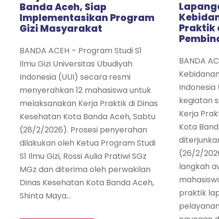
Lapanga
Banda Aceh, Siap
Kebidan
Implementasikan Program
Praktik
Gizi Masyarakat
Pembin
BANDA ACEH – Program Studi S1
BANDA ACE
Ilmu Gizi Universitas Ubudiyah
Kebidanan
Indonesia (UUI) secara resmi
Indonesia
menyerahkan 12 mahasiswa untuk
kegiatan 
melaksanakan Kerja Praktik di Dinas
Kerja Prak
Kesehatan Kota Banda Aceh, Sabtu
Kota Band
(28/2/2026). Prosesi penyerahan
diterjunka
dilakukan oleh Ketua Program Studi
(26/2/2026
S1 Ilmu Gizi, Rossi Aulia Pratiwi SGz
langkah a
MGz dan diterima oleh perwakilan
mahasiswa
Dinas Kesehatan Kota Banda Aceh,
praktik lap
Shinta Maya...
pelayanan