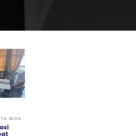
ITA
,
BLOG
asi
pat