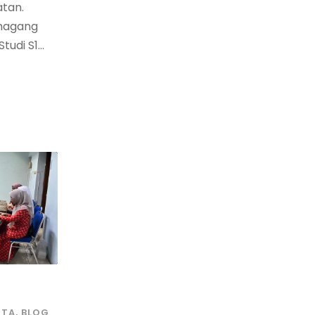
atan.
magang
udi S1...
ITA
,
BLOG