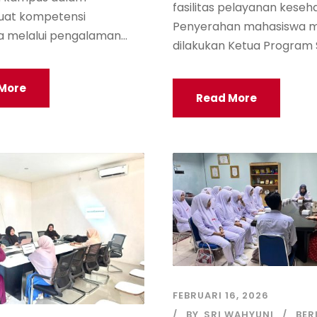
fasilitas pelayanan keseh
at kompetensi
Penyerahan mahasiswa 
 melalui pengalaman...
dilakukan Ketua Program St
More
Read More
FEBRUARI 16, 2026
BY
SRI WAHYUNI
BER