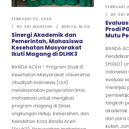
FEBRUARI 2
BY
SRI 
FEBRUARI 20, 2026
Evaluas
BY
SRI WAHYUNI
BERITA
,
BLOG
Prodi P
Sinergi Akademik dan
Mutu P
Pemerintah, Mahasiswa
Kesehatan Masyarakat
BANDA ACE
Ikuti Magang di DLHK3
Pendidika
(PGSD) Un
BANDA ACEH – Program Studi S1
Indonesia
Kesehatan Masyarakat Universitas
evaluasi s
Ubudiyah Indonesia (UUI)
meninjau 
melaksanakan penyerahan lima
pembelaj
mahasiswa untuk mengikuti
langkah p
program magang di Dinas
akademik. 
Lingkungan Hidup, Kebersihan, dan
dan para
Keindahan Kota Banda Aceh
kuliah, Ju