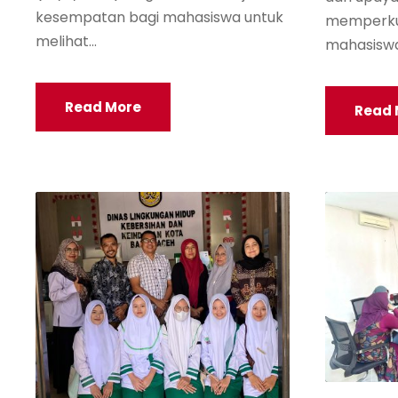
kesempatan bagi mahasiswa untuk
memperku
melihat...
mahasiswa
Read More
Read 