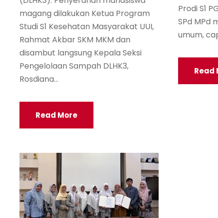
(DLHK3). Penyerahan mahasiswa
Prodi S1 
magang dilakukan Ketua Program
SPd MPd 
Studi S1 Kesehatan Masyarakat UUI,
umum, capa
Rahmat Akbar SKM MKM dan
disambut langsung Kepala Seksi
Pengelolaan Sampah DLHK3,
Read 
Rosdiana...
Read More