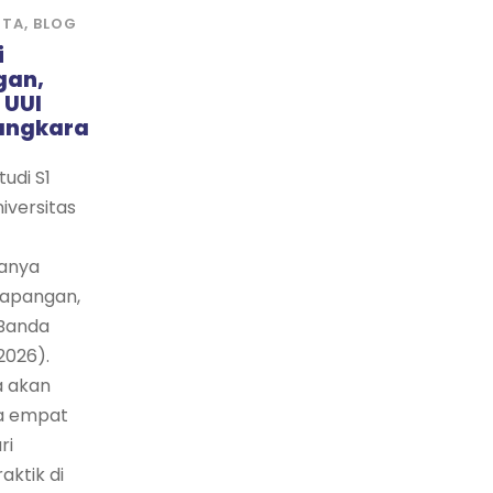
ITA
,
BLOG
i
gan,
 UUI
angkara
udi S1
iversitas
anya
apangan,
 Banda
2026).
a akan
a empat
ri
ktik di