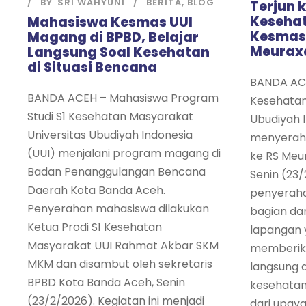
BY
SRI WAHYUNI
BERITA
,
BLOG
Terjun 
Keseha
Mahasiswa Kesmas UUI
Kesmas 
Magang di BPBD, Belajar
Meurax
Langsung Soal Kesehatan
di Situasi Bencana
BANDA ACE
BANDA ACEH – Mahasiswa Program
Kesehatan
Studi S1 Kesehatan Masyarakat
Ubudiyah I
Universitas Ubudiyah Indonesia
menyerah
(UUI) menjalani program magang di
ke RS Meu
Badan Penanggulangan Bencana
Senin (23/
Daerah Kota Banda Aceh.
penyeraha
Penyerahan mahasiswa dilakukan
bagian da
Ketua Prodi S1 Kesehatan
lapangan 
Masyarakat UUI Rahmat Akbar SKM
memberik
MKM dan disambut oleh sekretaris
langsung d
BPBD Kota Banda Aceh, Senin
kesehatan
(23/2/2026). Kegiatan ini menjadi
dari upay