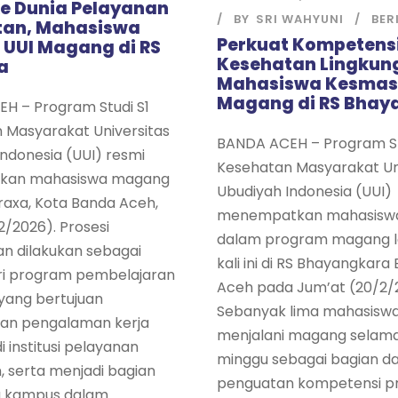
ke Dunia Pelayanan
BY
SRI WAHYUNI
BER
tan, Mahasiswa
Perkuat Kompetens
UUI Magang di RS
Kesehatan Lingkun
a
Mahasiswa Kesmas
Magang di RS Bhay
H – Program Studi S1
 Masyarakat Universitas
BANDA ACEH – Program St
ndonesia (UUI) resmi
Kesehatan Masyarakat Un
kan mahasiswa magang
Ubudiyah Indonesia (UUI)
raxa, Kota Banda Aceh,
menempatkan mahasisw
2/2026). Prosesi
dalam program magang l
n dilakukan sebagai
kali ini di RS Bhayangkara
ri program pembelajaran
Aceh pada Jum’at (20/2/
yang bertujuan
Sebanyak lima mahasisw
an pengalaman kerja
menjalani magang selam
i institusi pelayanan
minggu sebagai bagian da
, serta menjadi bagian
penguatan kompetensi pra
a kampus dalam