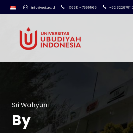
info@uui.ac.id
(0651) - 7555566
+62 82267811
Sri Wahyuni
By