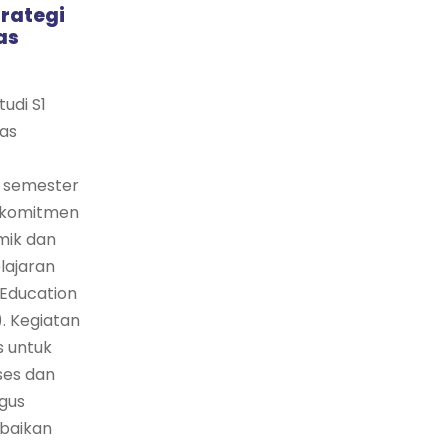
trategi
as
udi S1
tas
i semester
i komitmen
mik dan
lajaran
Education
. Kegiatan
s untuk
ses dan
igus
baikan