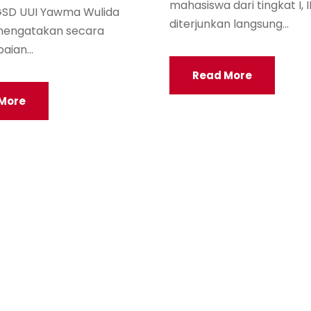
mahasiswa dari tingkat I, II,
PGSD UUI Yawma Wulida
diterjunkan langsung...
mengatakan secara
ian...
Read More
More