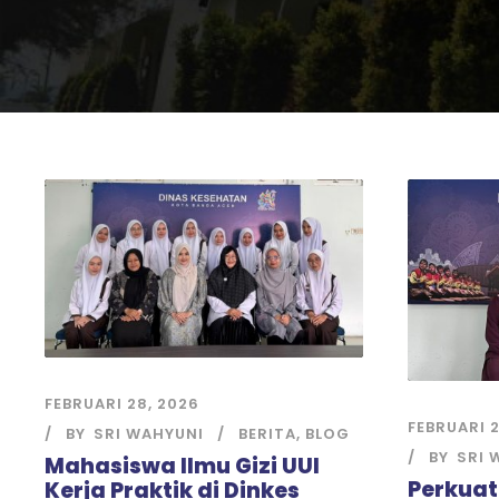
FEBRUARI 28, 2026
FEBRUARI 2
BY
SRI WAHYUNI
BERITA
,
BLOG
BY
SRI 
Mahasiswa Ilmu Gizi UUI
Perkuat
Kerja Praktik di Dinkes