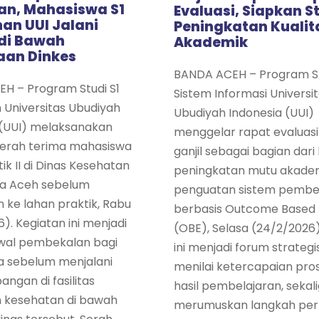
n, Mahasiswa S1
Evaluasi, Siapkan S
an UUI Jalani
Peningkatan Kualit
 di Bawah
Akademik
aan Dinkes
BANDA ACEH – Program St
H – Program Studi S1
Sistem Informasi Universi
 Universitas Ubudiyah
Ubudiyah Indonesia (UUI)
 (UUI) melaksanakan
menggelar rapat evaluas
serah terima mahasiswa
ganjil sebagai bagian dar
tik II di Dinas Kesehatan
peningkatan mutu akade
a Aceh sebelum
penguatan sistem pembe
n ke lahan praktik, Rabu
berbasis Outcome Based 
). Kegiatan ini menjadi
(OBE), Selasa (24/2/2026)
wal pembekalan bagi
ini menjadi forum strategi
 sebelum menjalani
menilai ketercapaian pro
angan di fasilitas
hasil pembelajaran, sekal
 kesehatan di bawah
merumuskan langkah per