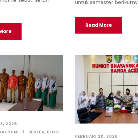
inas tersebut. Serah
untuk semester berikutnya
Read More
More
3, 2026
WAHYUNI
BERITA
,
BLOG
FEBRUARI 20, 2026