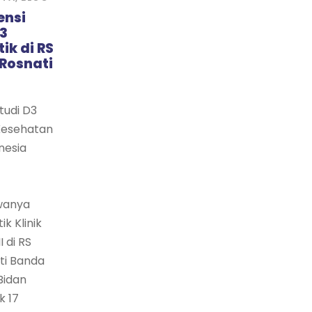
ensi
D3
ik di RS
Rosnati
udi D3
Kesehatan
nesia
wanya
k Klinik
I di RS
ti Banda
Bidan
k 17