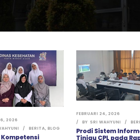
FEBRUARI 24, 2026
6, 2026
BY
SRI WAHYUNI
BER
WAHYUNI
BERITA
,
BLOG
Prodi Sistem Inform
 Kompetensi
Tinjau CPL pada Ra