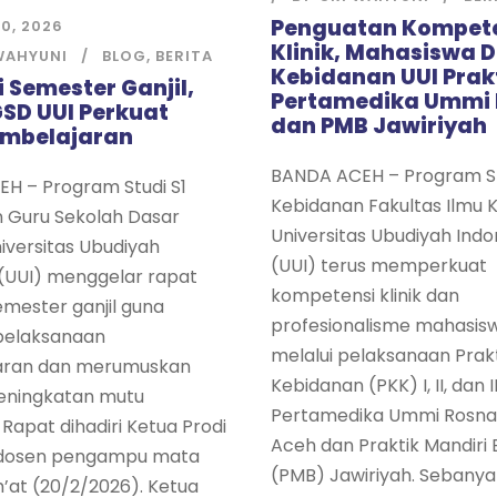
Penguatan Kompet
0, 2026
Klinik, Mahasiswa 
WAHYUNI
BLOG
,
BERITA
Kebidanan UUI Prakt
i Semester Ganjil,
Pertamedika Ummi 
GSD UUI Perkuat
dan PMB Jawiriyah
embelajaran
BANDA ACEH – Program St
H – Program Studi S1
Kebidanan Fakultas Ilmu 
n Guru Sekolah Dasar
Universitas Ubudiyah Indo
iversitas Ubudiyah
(UUI) terus memperkuat
 (UUI) menggelar rapat
kompetensi klinik dan
emester ganjil guna
profesionalisme mahasis
pelaksanaan
melalui pelaksanaan Prakti
aran dan merumuskan
Kebidanan (PKK) I, II, dan II
eningkatan mutu
Pertamedika Ummi Rosna
Rapat dihadiri Ketua Prodi
Aceh dan Praktik Mandiri 
 dosen pengampu mata
(PMB) Jawiriyah. Sebanya
m’at (20/2/2026). Ketua