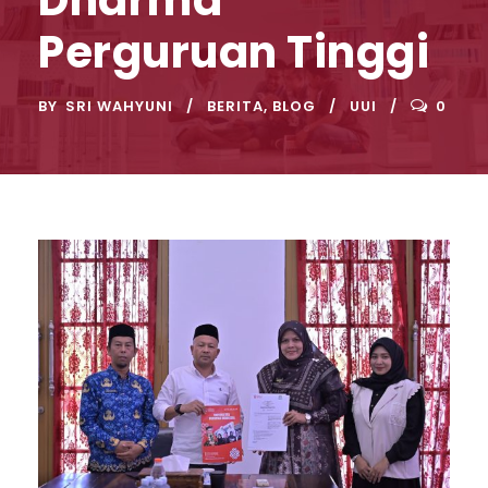
Perguruan Tinggi
BY
SRI WAHYUNI
BERITA
,
BLOG
UUI
0