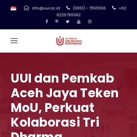
info@uui.ac.id
(0651) - 7555566
+62
82267811082
UUI dan Pemkab
Aceh Jaya Teken
MoU, Perkuat
Kolaborasi Tri
Dharma