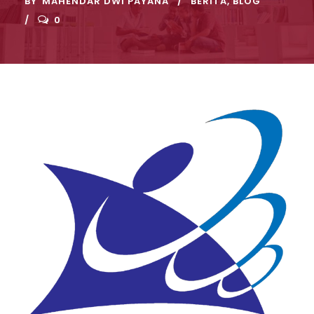
BY
MAHENDAR DWI PAYANA
BERITA
,
BLOG
0