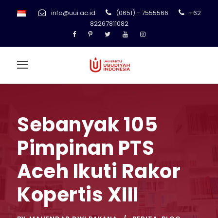
info@uui.ac.id
(0651) - 7555566
+62
82267811082
Sebanyak 105
Pimpinan PTS
Aceh Ikuti Rakor
Kopertis XIII